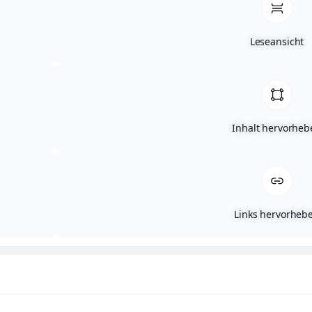
Schließanlagen
Serviceleistung Schließzylinder & mechanische
Leseansicht
& digitale Schließanlagen – u.a. von den Firmen
ABUS, DOM & SimonsVoss
Inhalt hervorheb
Unser Service
Links hervorheb
Warenlieferung