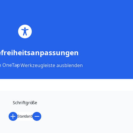
Menü
efreiheitsanpassungen
n
OneTap
Werkzeugleiste ausblenden
Wir handeln fürs Handwerk
!
Schriftgröße
Standard