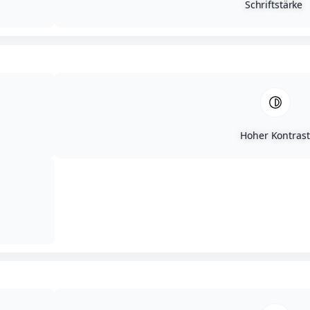
Schriftstärke
Werkzeuge
Hand- & Elektrowerkzeuge nahmhafter Hersteller
Hoher Kontrast
Beschattung
Rollläden, Raffstoren, Textilscreens &
Innenjalousien & Markisen von ROMA,
WOundWO & Somfy
Schließzylinder &