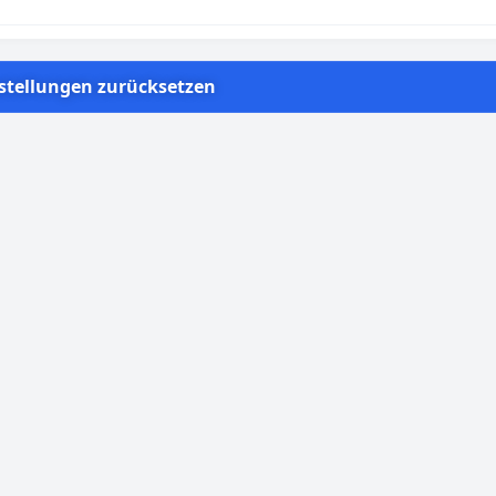
Auf Wunsch erfolgt die Auslieferung Ihrer
Bestellung durch unseren firmeneigenen
Fuhrpark.
stellungen zurücksetzen
Zahlungsarten
Vor Ort ist die Zahlung per Karte (Girocard/EC,
Mastercard & Visa – auch kontaktlos via Apple
Pay/Google Pay) oder in bar möglich. Weitere
Zahlungsarten sind nach Vereinbarung verfügbar.