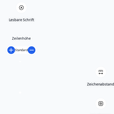
Unsere Kompetenzen &
Abteilungen
Lesbare Schrift
Zeilenhöhe
Bauelemente
Standard
Ein riesiges Türensortiment & die größte
Türenausstellung im Rhein-Main-Gebiet
Zeichenabstan
Beschläge
Großes Sortiment an Baubeschlägen,
Möbelbeschlägen & Befestigungstechnik